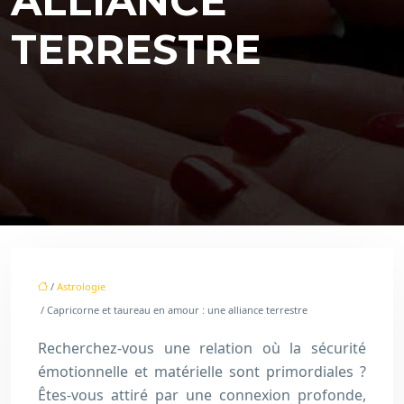
ALLIANCE
TERRESTRE
/
Astrologie
/ Capricorne et taureau en amour : une alliance terrestre
Recherchez-vous une relation où la sécurité
émotionnelle et matérielle sont primordiales ?
Êtes-vous attiré par une connexion profonde,