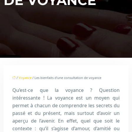
DE VOYANCE
/
Voyance
/ Les bienfaits d’une consultation de voyance
Qu’est-ce que la voyance ? Question
intéressante ! La voyance est un moyen qui
permet à chacun de comprendre les secrets du
passé et du présent, mais surtout d’avoir un
aperçu de l’avenir. En effet, quel que soit le
contexte : qu’il s’agisse d’amour, d’amitié ou