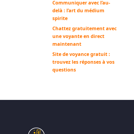
Communiquer avec l’au-
delà : l’art du médium
spirite
Chattez gratuitement avec
une voyante en direct
maintenant
Site de voyance gratuit :
trouvez les réponses à vos
questions