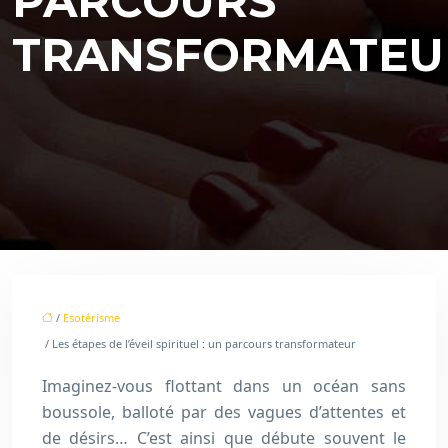
PARCOURS
TRANSFORMATEU
/
Esotérisme
/ Les étapes de l’éveil spirituel : un parcours transformateur
Imaginez-vous flottant dans un océan sans
boussole, balloté par des vagues d’attentes et
de désirs… C’est ainsi que débute souvent le