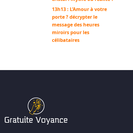
13h13 : L’Amour à votre
porte ? décrypter le
message des heures
miroirs pour les
célibataires