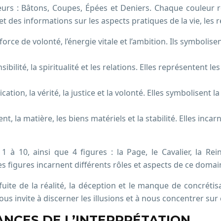
eurs : Bâtons, Coupes, Épées et Deniers. Chaque couleur r
t des informations sur les aspects pratiques de la vie, les re
orce de volonté, l’énergie vitale et l’ambition. Ils symbolisent 
ibilité, la spiritualité et les relations. Elles représentent l
tion, la vérité, la justice et la volonté. Elles symbolisent la 
ent, la matière, les biens matériels et la stabilité. Elles incarn
 10, ainsi que 4 figures : la Page, le Cavalier, la Rein
 les figures incarnent différents rôles et aspects de ce domai
fuite de la réalité, la déception et le manque de concrétisat
 nous invite à discerner les illusions et à nous concentrer su
NCES DE L’INTERPRÉTATION