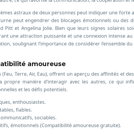
’autre, ce qui favorise la communication, la coopération et
èmes astraux de deux personnes peut indiquer une forte at
turne peut engendrer des blocages émotionnels ou des diffi
 Pitt et Angelina Jolie. Bien que leurs signes solaires s
ant une attraction puissante et une connexion intense au dé
lation, soulignant l’importance de considérer l’ensemble d
atibilité amoureuse
(Feu, Terre, Air, Eau), offrent un aperçu des affinités et d
a propre manière d’interagir avec les autres, ce qui in
nelles et les défis potentiels.
ques, enthousiastes.
tables, fiables.
 communicatifs, sociables.
uitifs, émotionnels (Compatibilité amoureuse gratuite).