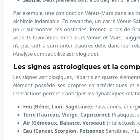
Sextile:
Deux planètes sont à 60 degrés l’une de l
Par exemple, une conjonction Vénus-Mars dans les th
alchimie indéniable. En revanche, un carré Vénus-Sa
pour surmonter ces obstacles. Prenez le cas de Brad
aspects favorables entre leurs Vénus et Mars, suggér
n’a pas suffi à surmonter d’autres défis dans leur re
(Analyse compatibilité astrologique).
Les signes astrologiques et la comp
Les signes astrologiques, répartis en quatre éléments 
élément possède ses propres caractéristiques et s
interactions permet d’anticiper les dynamiques relation
Feu (Bélier, Lion, Sagittaire):
Passionnés, énergi
Terre (Taureau, Vierge, Capricorne):
Pratiques, s
Air (Gémeaux, Balance, Verseau):
Intellectuels,
Eau (Cancer, Scorpion, Poissons):
Sensibles, int