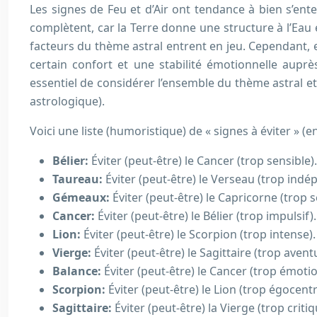
Les signes de Feu et d’Air ont tendance à bien s’ente
complètent, car la Terre donne une structure à l’Eau e
facteurs du thème astral entrent en jeu. Cependant, 
certain confort et une stabilité émotionnelle aupr
essentiel de considérer l’ensemble du thème astral et 
astrologique).
Voici une liste (humoristique) de « signes à éviter » (en
Bélier:
Éviter (peut-être) le Cancer (trop sensible).
Taureau:
Éviter (peut-être) le Verseau (trop indé
Gémeaux:
Éviter (peut-être) le Capricorne (trop s
Cancer:
Éviter (peut-être) le Bélier (trop impulsif).
Lion:
Éviter (peut-être) le Scorpion (trop intense).
Vierge:
Éviter (peut-être) le Sagittaire (trop aventu
Balance:
Éviter (peut-être) le Cancer (trop émotio
Scorpion:
Éviter (peut-être) le Lion (trop égocentr
Sagittaire:
Éviter (peut-être) la Vierge (trop critiq