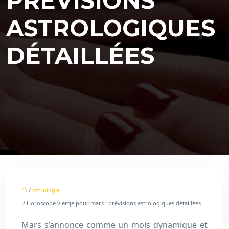
PRÉVISIONS
ASTROLOGIQUES
DÉTAILLÉES
/
Astrologie
/ Horoscope vierge pour mars : prévisions astrologiques détaillées
Mars s’annonce comme un mois dynamique et