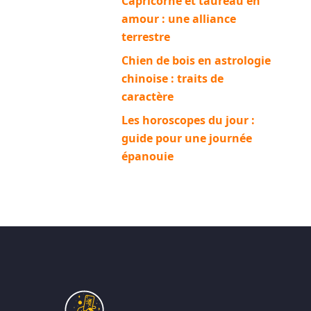
Capricorne et taureau en
amour : une alliance
terrestre
Chien de bois en astrologie
chinoise : traits de
caractère
Les horoscopes du jour :
guide pour une journée
épanouie