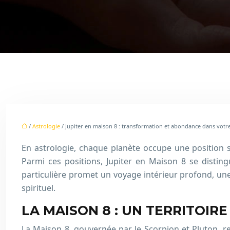
/
Astrologie
/ Jupiter en maison 8 : transformation et abondance dans vot
En astrologie, chaque planète occupe une position sp
Parmi ces positions, Jupiter en Maison 8 se disti
particulière promet un voyage intérieur profond, une
spirituel.
LA MAISON 8 : UN TERRITOIR
La Maison 8, gouvernée par le Scorpion et Pluton, re