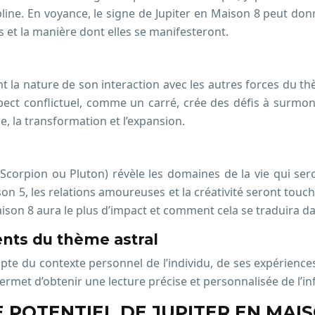
ipline. En voyance, le signe de Jupiter en Maison 8 peut do
s et la manière dont elles se manifesteront.
ent la nature de son interaction avec les autres forces du
spect conflictuel, comme un carré, crée des défis à surmont
e, la transformation et l’expansion.
Scorpion ou Pluton) révèle les domaines de la vie qui sero
son 5, les relations amoureuses et la créativité seront tou
son 8 aura le plus d’impact et comment cela se traduira dan
nts du thème astral
mpte du contexte personnel de l’individu, de ses expérience
ermet d’obtenir une lecture précise et personnalisée de l’in
 POTENTIEL DE JUPITER EN MAIS