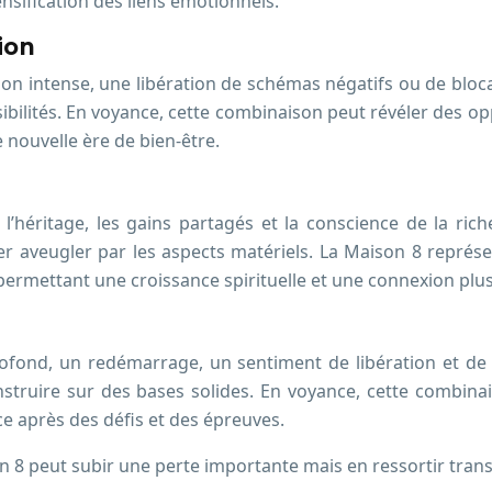
ensification des liens émotionnels.
ion
on intense, une libération de schémas négatifs ou de blo
sibilités. En voyance, cette combinaison peut révéler des 
e nouvelle ère de bien-être.
l’héritage, les gains partagés et la conscience de la riche
er aveugler par les aspects matériels. La Maison 8 représe
 permettant une croissance spirituelle et une connexion plu
ofond, un redémarrage, un sentiment de libération et de
struire sur des bases solides. En voyance, cette combin
e après des défis et des épreuves.
 8 peut subir une perte importante mais en ressortir transf