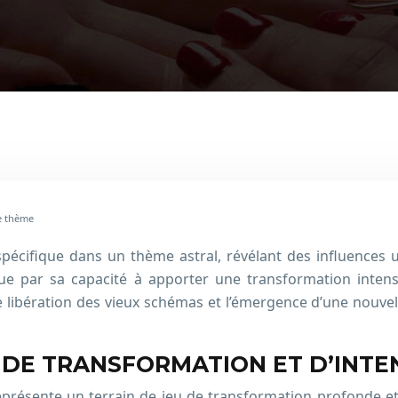
re thème
écifique dans un thème astral, révélant des influences un
ngue par sa capacité à apporter une transformation inte
 libération des vieux schémas et l’émergence d’une nouvelle
E DE TRANSFORMATION ET D’INTE
présente un terrain de jeu de transformation profonde et 