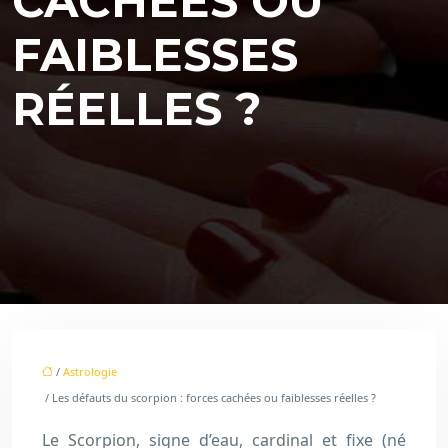
CACHÉES OU
FAIBLESSES
RÉELLES ?
/
Astrologie
/ Les défauts du scorpion : forces cachées ou faiblesses réelles ?
Le Scorpion, signe d’eau, cardinal et fixe (né