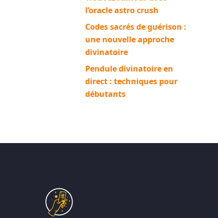
l’oracle astro crush
Codes sacrés de guérison :
une nouvelle approche
divinatoire
Pendule divinatoire en
direct : techniques pour
débutants