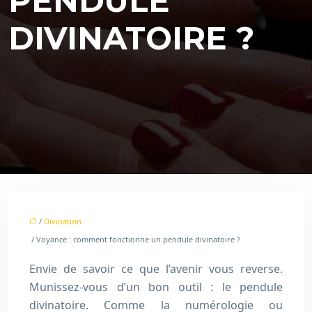
PENDULE
DIVINATOIRE ?
/
Divination
/ Voyance : comment fonctionne un pendule divinatoire ?
Envie de savoir ce que l’avenir vous reverse.
Munissez-vous d’un bon outil : le pendule
divinatoire. Comme la numérologie ou